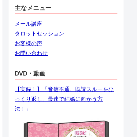
主なメニュー
メール講座
タロットセッション
お客様の声
お問い合わせ
DVD・動画
【実録！】「音信不通、既読スルーをひ
っくり返し、最速で結婚に向かう方
法！」