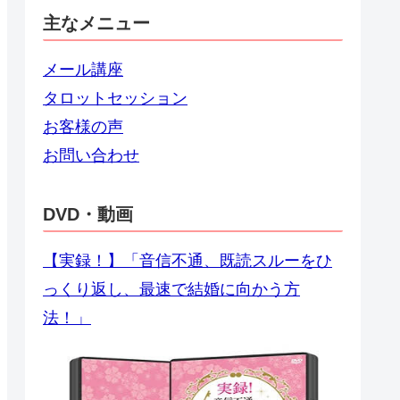
主なメニュー
メール講座
タロットセッション
お客様の声
お問い合わせ
DVD・動画
【実録！】「音信不通、既読スルーをひ
っくり返し、最速で結婚に向かう方
法！」