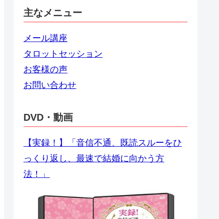
主なメニュー
メール講座
タロットセッション
お客様の声
お問い合わせ
DVD・動画
【実録！】「音信不通、既読スルーをひ
っくり返し、最速で結婚に向かう方
法！」