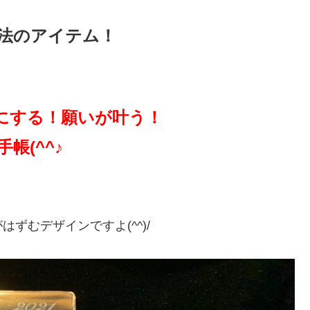
法のアイテム！
にする！願いが叶う！
帳(^^♪
ずむデザインですよ(^^)/