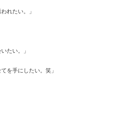
誘われたい。」
会いたい。」
」
全てを手にしたい。笑」